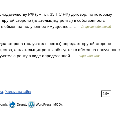
нодательству РФ (см. гл. 33 ПС РФ) договор, по которому
 другой стороне (плательщику ренты) в собственность
ся в обмен на полученное имущество… …
Энциклопедический
дна сторона (получатель ренты) передает другой стороне
щество, а плательщик ренты обязуется в обмен на полученное
лучателю ренту в виде определенной …
Официальная
ка
,
Реклама на сайте
18+
omla,
Drupal,
WordPress, MODx.