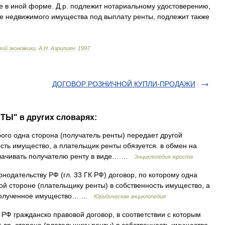
е
в
иной
форме
.
Д
.
р
.
подлежит
нотариальному
удостоверению
,
е
недвижимого
имущества
под
выплату
ренты
,
подлежит
также
вой
экономики
.
А
.
Н
.
Азрилиян
.
1997
.
ДОГОВОР РОЗНИЧНОЙ КУПЛИ-ПРОДАЖИ
ТЫ" в других словарях:
рого одна сторона (получатель ренты) передает другой
сть имущество, а плательщик ренты обязуется. в обмен на
лачивать получателю ренту в виде… …
Энциклопедия юриста
нодательству РФ (гл. 33 ГК РФ) договор, по которому одна
ой стороне (плательщику ренты) в собственность имущество, а
а полученное имущество… …
Юридическая энциклопедия
 в РФ гражданско правовой договор, в соответствии с которым