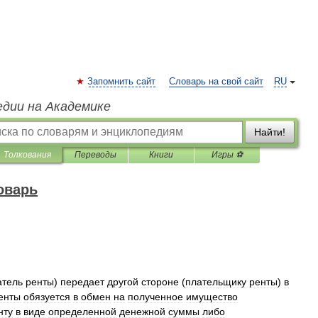
Запомнить сайт
Словарь на свой сайт
RU
едии на Академике
Найти!
Толкования
Переводы
Книги
Игры ⚽
оварь
атель
ренты
)
передает
другой
стороне
(
плательщику
ренты
)
в
енты
обязуется
в
обмен
на
полученное
имущество
нту
в
виде
определенной
денежной
суммы
либо