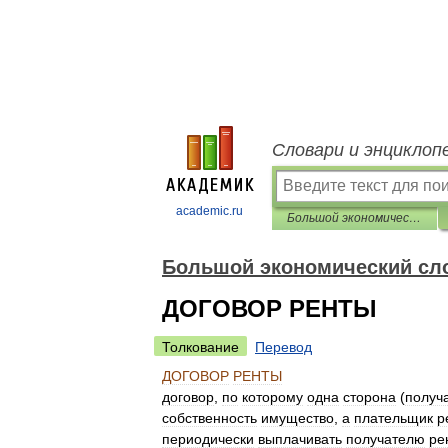
Словари и энциклоп
academic.ru
Большой экономический словарь
Большой экономический сл
ДОГОВОР РЕНТЫ
Толкование
Перевод
ДОГОВОР
РЕНТЫ
договор
,
по
которому
одна
сторона
(
получ
собственность
имущество
,
а
плательщик
р
периодически
выплачивать
получателю
ре