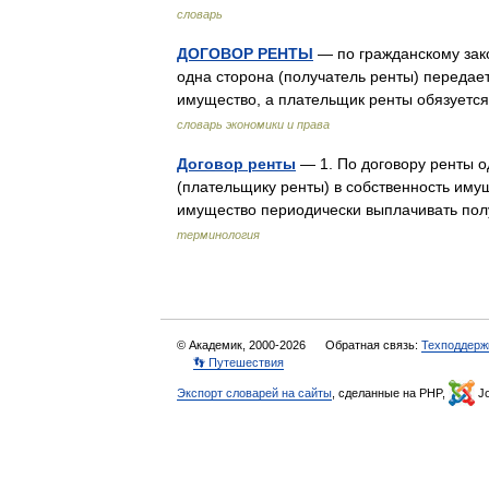
словарь
ДОГОВОР РЕНТЫ
— по гражданскому зако
одна сторона (получатель ренты) передает
имущество, а плательщик ренты обязует
словарь экономики и права
Договор ренты
— 1. По договору ренты о
(плательщику ренты) в собственность иму
имущество периодически выплачивать по
терминология
© Академик, 2000-2026
Обратная связь:
Техподдерж
👣 Путешествия
Экспорт словарей на сайты
, сделанные на PHP,
Jo