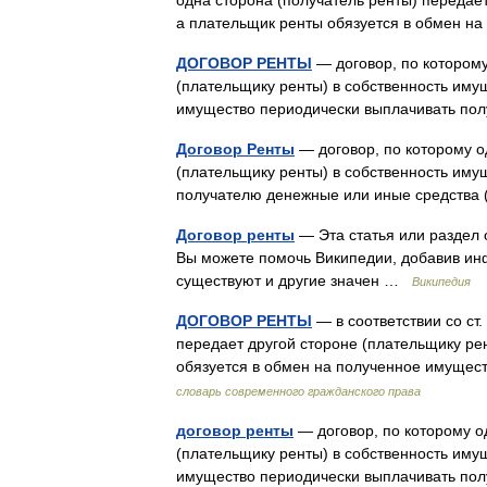
одна сторона (получатель ренты) передает
а плательщик ренты обязуется в обмен 
ДОГОВОР РЕНТЫ
— договор, пo которому
(плательщику ренты) в собственность иму
имущество периодически выплачивать по
Договор Ренты
— договор, по которому о
(плательщику ренты) в собственность иму
получателю денежные или иные средства 
Договор ренты
— Эта статья или раздел 
Вы можете помочь Википедии, добавив инф
существуют и другие значен …
Википедия
ДОГОВОР РЕНТЫ
— в соответствии со ст.
передает другой стороне (плательщику ре
обязуется в обмен на полученное имуще
словарь современного гражданского права
договор ренты
— договор, пo которому о
(плательщику ренты) в собственность иму
имущество периодически выплачивать по