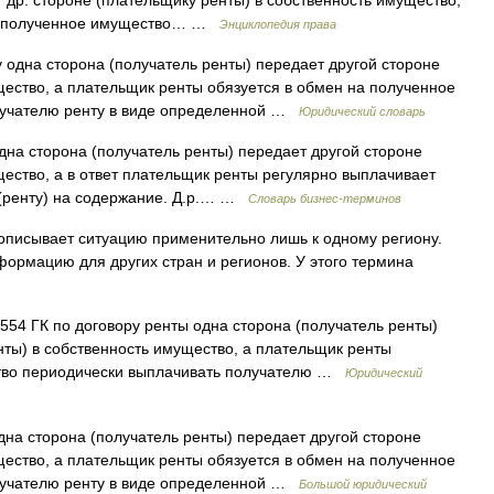
 др. стороне (плательщику ренты) в собственность имущество,
на полученное имущество… …
Энциклопедия права
 одна сторона (получатель ренты) передает другой стороне
щество, а плательщик ренты обязуется в обмен на полученное
лучателю ренту в виде определенной …
Юридический словарь
дна сторона (получатель ренты) передает другой стороне
щество, а в ответ плательщик ренты регулярно выплачивает
(ренту) на содержание. Д.р.… …
Словарь бизнес-терминов
описывает ситуацию применительно лишь к одному региону.
ормацию для других стран и регионов. У этого термина
 554 ГК по договору ренты одна сторона (получатель ренты)
нты) в собственность имущество, а плательщик ренты
ство периодически выплачивать получателю …
Юридический
дна сторона (получатель ренты) передает другой стороне
щество, а плательщик ренты обязуется в обмен на полученное
лучателю ренту в виде определенной …
Большой юридический