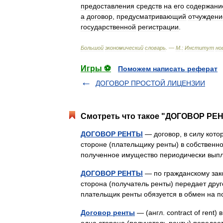
предоставления
средств
на
его
содержани
а
договор
,
предусматривающий
отчуждени
государственной
регистрации
.
Большой
экономический
словарь
. —
М
.
:
Институт
но
Игры ⚽
Поможем написать реферат
ДОГОВОР ПРОСТОЙ ЛИЦЕНЗИИ
Смотреть что такое "ДОГОВОР РЕН
ДОГОВОР РЕНТЫ
— договор, в силу кото
стороне (плательщику ренты) в собственно
полученное имущество периодически вып
ДОГОВОР РЕНТЫ
— по гражданскому зако
сторона (получатель ренты) передает друг
плательщик ренты обязуется в обмен н
Договор ренты
— (англ. contract of rent)